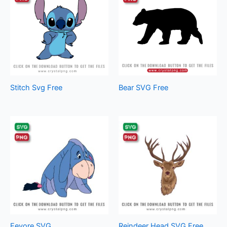
Stitch Svg Free
Bear SVG Free
Eeyore SVG
Reindeer Head SVG Free