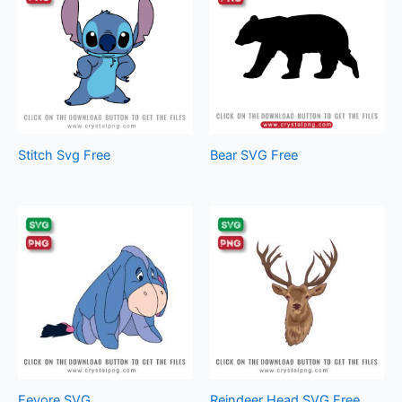
Stitch Svg Free
Bear SVG Free
Eeyore SVG
Reindeer Head SVG Free